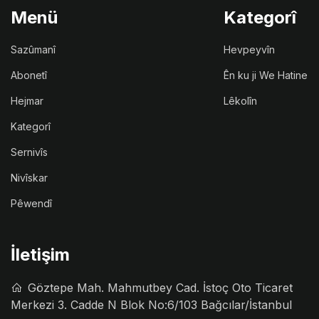
Menü
Kategorî
Sazûmanî
Hevpeyvîn
Abonetî
Ên ku ji We Hatine
Hejmar
Lêkolîn
Kategorî
Sernivîs
Nivîskar
Pêwendî
İletişim
Göztepe Mah. Mahmutbey Cad. İstoç Oto Ticaret
Merkezi 3. Cadde N Blok No:6/103 Bağcılar/İstanbul