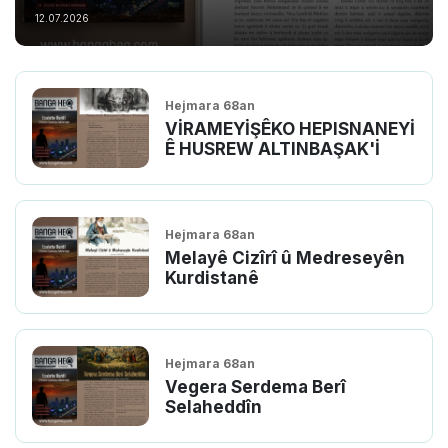
12.07.2026
Hejmara 68an
VİRAMEYİŞÊKO HEPISNANEYİ
Ê HUSREW ALTINBAŞAK'İ
Hejmara 68an
Melayê Cizîrî û Medreseyên
Kurdistanê
Hejmara 68an
Vegera Serdema Berî
Selaheddîn