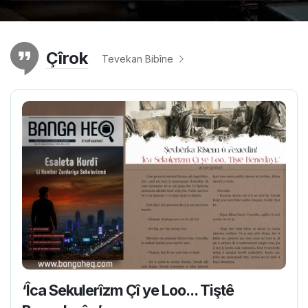
Çîrok
Tevekan Bibîne
‘Îca Sekulerîzm Çî ye Loo... Tiştê