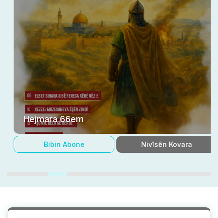
Hejmara 66em
Bibin Abone
Nivîsên Kovara