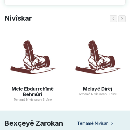
Nivîskar
rrehîmê
Melayê Dirêj
M. Salihê
rî
Temamê Nivîskaran Bibîne
Temamê Nivîskar
an Bibîne
Bexçeyê Zarokan
Temamê Nivîsan