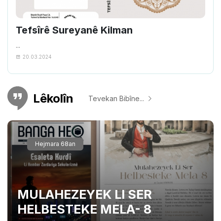
Tefsîrê Sureyanê Kilman
...
20.03.2024
Lêkolîn
Tevekan Bibîne...
Hejmara 68an
MULAHEZEYEK LI SER
HELBESTEKE MELA- 8