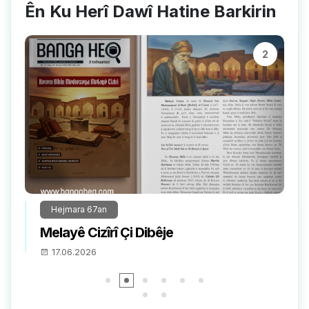
Ên Ku Herî Dawî Hatine Barkirin
2
Hejmara 67an
Tesîra Mela li ser Medrese, 
Melayên Kurd
17.06.2026