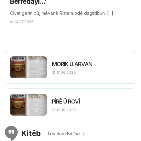
Berredayî...’
Civat germ bû, mêvanê Ristem odê dagirtibûn. [...]
10.07.2026
MORÎK Û ARVAN
17.06.2026
PÎRÊ Û ROVÎ
17.06.2026
Kitêb
Tevekan Bibîne