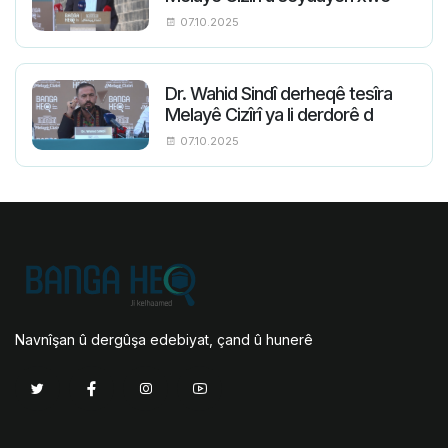
07.10.2025
Dr. Wahid Sindî derheqê tesîra
Melayê Cizîrî ya li derdorê d
07.10.2025
Navnîşan û dergûşa edebiyat, çand û hunerê