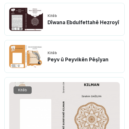
Kitêb
Dîwana Ebdulfettahê Hezroyî
Kitêb
Peyv û Peyvikên Pêşîyan
Kitêb