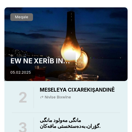
Meqale
EW NE XERÎB IN…
05.02.2025
MESELEYA CIXAREKIŞANDINÊ
2
Nivîse Bixwîne
مانگی مەولود مانگی
3
گۆران،بەدەستخستی مافەکان.