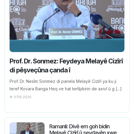
Prof. Dr. Sonmez: Feydeya Melayê Cizîrî
di pêşveçûna çanda î
Prof. Dr. Nesîm Sonmez di panela Melayê Cizîrî ya ku ji
teref Kovara Banga Heq ve hat tertîpkirin de axivî û g [...]
07.10.2025
Ramanli: Divê em goh bidin
Melayê Cizîrî û seydayên xwe