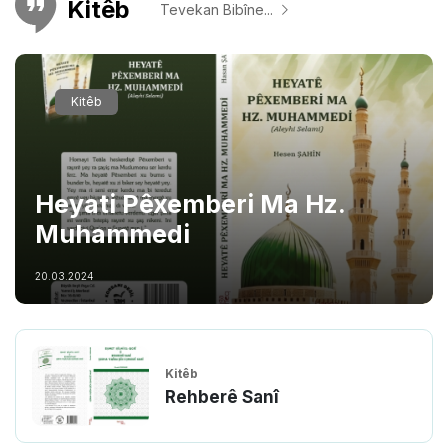
Kitêb
Tevekan Bibîne...
Kitêb
Heyati Pêxemberi Ma Hz.
Muhammedi
20.03.2024
Kitêb
Rehberê Sanî