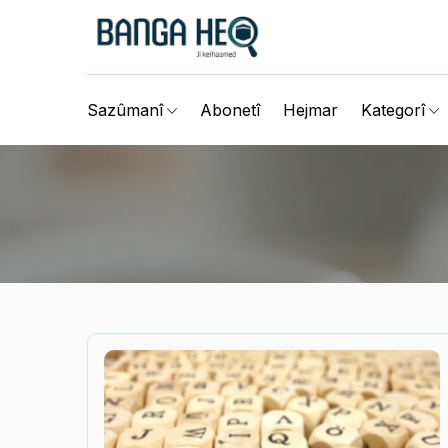
Abonetî
Hejmar
Sazûmanî
Kategorî