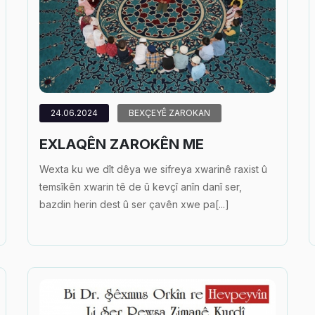
24.06.2024
BEXÇEYÊ ZAROKAN
EXLAQÊN ZAROKÊN ME
Wexta ku we dît dêya we sifreya xwarinê raxist û
temsîkên xwarin tê de û kevçî anîn danî ser,
bazdin herin dest û ser çavên xwe pa[...]