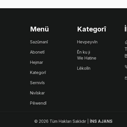
Menü
Kategorî
Sazûmanî
Hevpeyvîn
T
Abonetî
Ên ku ji
B
We Hatine
Hejmar
Lêkolîn
Kategorî
Sernivîs
Nivîskar
Pêwendî
©
2026 Tüm Hakları Saklıdır |
İNS AJANS