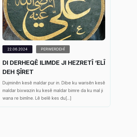
22.06.2024
PERWERDEHÎ
DI DERHEQÊ ILIMDE JI HEZRETÎ ‘ELÎ
DEH ŞÎRET
Dujminên kesê maldar pur in. Dibe ku warisên kesê
maldar bixwazin ku kesê maldar bimre da ku mal ji
wana re bimîne. Lê belê kes du[...]