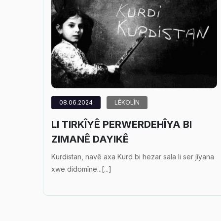
08.06.2024
LÊKOLÎN
LI TIRKÎYÊ PERWERDEHÎYA BI
ZIMANÊ DAYIKÊ
Kurdistan, navê axa Kurd bi hezar sala li ser jîyana
xwe didomîne...[...]