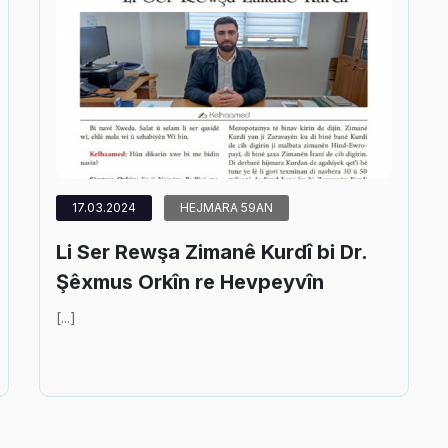
17.03.2024
HEJMARA 59AN
Li Ser Rewşa Zimanê Kurdî bi Dr.
Şêxmus Orkîn re Hevpeyvîn
[...]