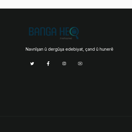
Navnîşan û dergûşa edebiyat, çand û hunerê