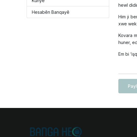
Kûnye
hewl didi
Hesabên Banqayê
Him ji be
xwe wek 
Kovara m
huner, ed
Em bi ‘i
Pay