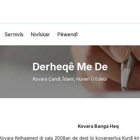
Sernivîs
Nivîskar
Pêwendî
Derheqê Me De
Kovara Çandî, Îslamî, Hunerî Û Edebî
Kovara Banga Heq
ovara Kelhaamed di sala 2008an de dest bi kovargerîya Kurdî kir 