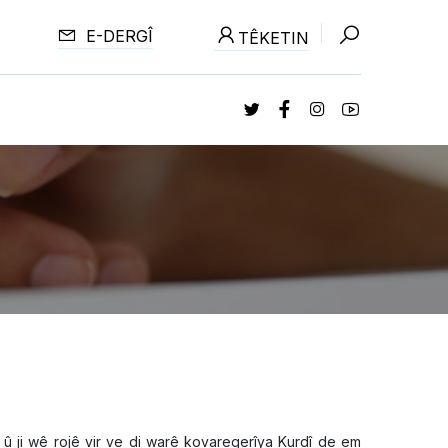
E-DERGÎ
TÊKETIN
û ji wê rojê vir ve di warê kovaregerîya Kurdî de em