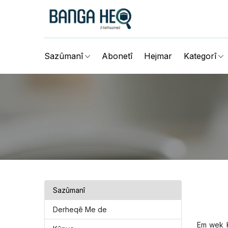
Abonetî
Hejmar
Sazûmanî
Kategorî
Sazûmanî
Derheqê Me de
Em wek K