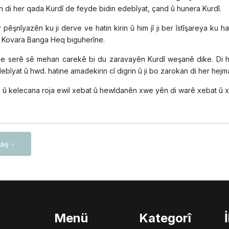
n di her qada Kurdî de feyde bidin edebîyat, çand û hunera Kurdî.
r pêşnîyazên ku ji derve ve hatin kirin û him jî ji ber îstîşareya ku
Kovara Banga Heq biguherîne.
e serê sê mehan carekê bi du zaravayên Kurdî weşanê dike. Di h
ebîyat û hwd. hatine amadekirin cî digrin û ji bo zarokan di her he
şq û kelecana roja ewil xebat û hewldanên xwe yên di warê xebat û 
laş
Menü
Kategorî