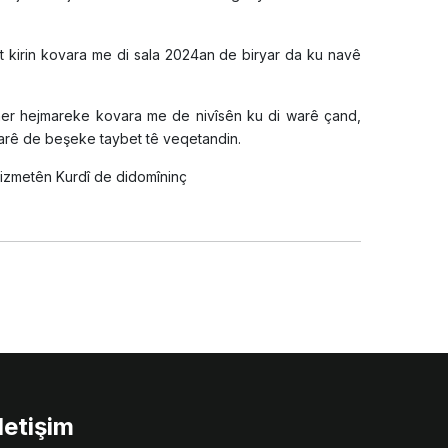
 hat kirin kovara me di sala 2024an de biryar da ku navê
er hejmareke kovara me de nivîsên ku di warê çand,
jmarê de beşeke taybet tê veqetandin.
xizmetên Kurdî de didomîninç
İletişim