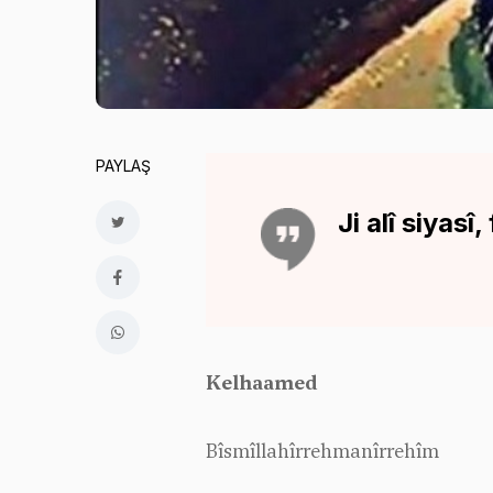
PAYLAŞ
Ji alî siyasî
Kelhaamed
Bîsmîllahîrrehmanîrrehîm