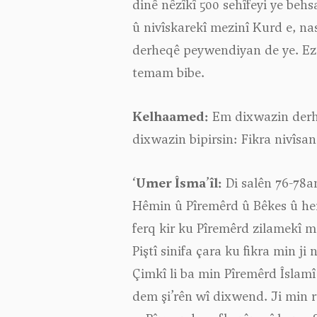
dinê nêzîkî 500 sehîfeyi ye behs
û nivîskarekî mezinî Kurd e, nas
derheqê peywendiyan de ye. Ez a
temam bibe.
Kelhaamed:
Em dixwazin derheq
dixwazin bipirsin: Fikra nivîsan
‘Umer Îsma’îl:
Di salên 76-78an
Hêmin û Pîremêrd û Bêkes û herw
ferq kir ku Pîremêrd zilamekî me
Piştî sinifa çara ku fikra min ji
Çimkî li ba min Pîremêrd Îslamî 
dem şi’rên wî dixwend. Ji min re