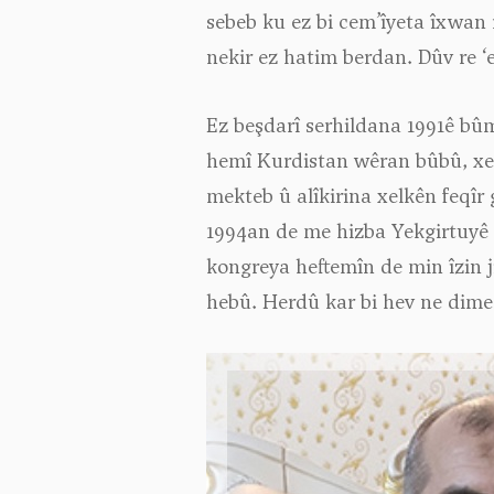
sebeb ku ez bi cem’îyeta îxwan 
nekir ez hatim berdan. Dûv re 
Ez beşdarî serhildana 1991ê bû
hemî Kurdistan wêran bûbû, xelk
mekteb û alîkirina xelkên feqîr 
1994an de me hizba Yekgirtuyê 
kongreya heftemîn de min îzin ji
hebû. Herdû kar bi hev ne dimeşi