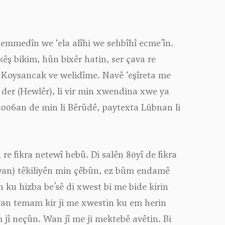
emmedîn we ‘ela alîhi we sehbîhî ecme’în.
êş bikim, hûn bixêr hatin, ser çava re
i Koysancak ve welidîme. Navê ‘eşîreta me
der (Hewlêr), li vir min xwendina xwe ya
 2006an de min li Bêrûdê, paytexta Lübnan li
 re fikra netewî hebû. Di salên 80yî de fikra
xwan) têkiliyên min çêbûn, ez bûm endamê
n ku hizba be’sê di xwest bi me bide kirin
an temam kir ji me xwestin ku em herin
jî neçûn. Wan jî me ji mektebê avêtin. Bi