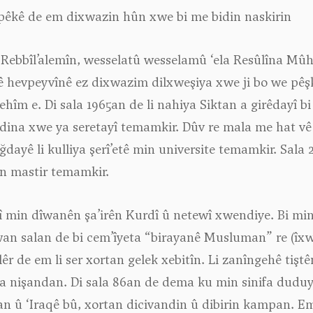
êkê de em dixwazin hûn xwe bi me bidin naskirin
 Rebbîl’alemîn, wesselatû wesselamû ‘ela Resûlîna Mûh
ê hevpeyvînê ez dixwazim dilxweşiya xwe ji bo we pêşk
hîm e. Di sala 1965an de li nahiya Siktan a girêdayî b
ina xwe ya seretayî temamkir. Dûv re mala me hat vê 
dayê li kulliya şerî’etê min universite temamkir. Sala
n mastir temamkir.
ve jî min dîwanên şa’irên Kurdî û netewî xwendiye. Bi min
i wan salan de bi cem’îyeta “birayanê Musluman” re (î
 de em li ser xortan gelek xebitîn. Li zanîngehê tiştê
a nişandan. Di sala 86an de dema ku min sinifa duduy
 û ‘Iraqê bû, xortan dicivandin û dibirin kampan. Em 