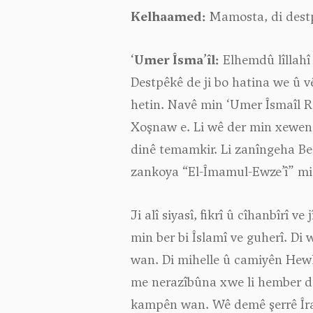
Kelhaamed:
Mamosta, di destp
‘
Umer Îsma’îl:
Elhemdû lîllahî
Destpêkê de ji bo hatina we û v
hetin. Navê min ‘Umer Îsmaîl Re
Xoşnaw e. Li wê der min xewend
dinê temamkir. Li zanîngeha Beğ
zankoya “El-Îmamul-Ewze’î” mi
Ji alî siyasî, fikrî û cîhanbîrî 
min ber bi Îslamî ve guherî. D
wan. Di mihelle û camiyên Hewlêr
me nerazîbûna xwe li hember d
kampên wan. Wê demê şerrê Îran