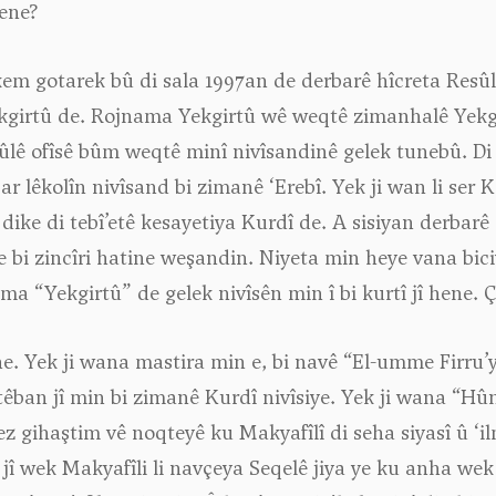
ene?
em gotarek bû di sala 1997an de derbarê hîcreta Resûl
girtû de. Rojnama Yekgirtû wê weqtê zimanhalê Yekgir
 ofîsê bûm weqtê minî nivîsandinê gelek tunebû. Di s
 lêkolîn nivîsand bi zimanê ‘Erebî. Yek ji wan li ser K
 dike di tebî’etê kesayetiya Kurdî de. A sisiyan derbarê
e bi zincîri hatine weşandin. Niyeta min heye vana bici
 “Yekgirtû” de gelek nivîsên min î bi kurtî jî hene. Ç
ne. Yek ji wana mastira min e, bi navê “El-umme Firru’y
têban jî min bi zimanê Kurdî nivîsiye. Yek ji wana “Hûn
 ez gihaştim vê noqteyê ku Makyafîlî di seha siyasî û ‘
 jî wek Makyafîli li navçeya Seqelê jiya ye ku anha wek 