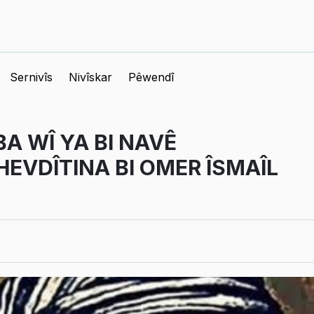
Sernivîs
Nivîskar
Pêwendî
BA WÎ YA BI NAVÊ
HEVDÎTINA BI OMER ÎSMAÎL