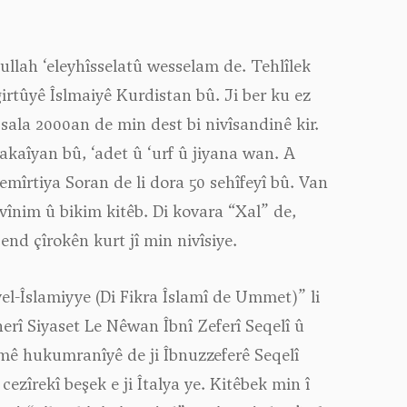
ullah ‘eleyhîsselatû wesselam de. Tehlîlek
tûyê Îslmaiyê Kurdistan bû. Ji ber ku ez
ala 2000an de min dest bi nivîsandinê kir.
akaîyan bû, ‘adet û ‘urf û jiyana wan. A
 emîrtiya Soran de li dora 50 sehîfeyî bû. Van
vînim û bikim kitêb. Di kovara “Xal” de,
end çîrokên kurt jî min nivîsiye.
el-Îslamiyye (Di Fikra Îslamî de Ummet)” li
erî Siyaset Le Nêwan Îbnî Zeferî Seqelî û
ilmê hukumranîyê de ji Îbnuzzeferê Seqelî
cezîrekî beşek e ji Îtalya ye. Kitêbek min î