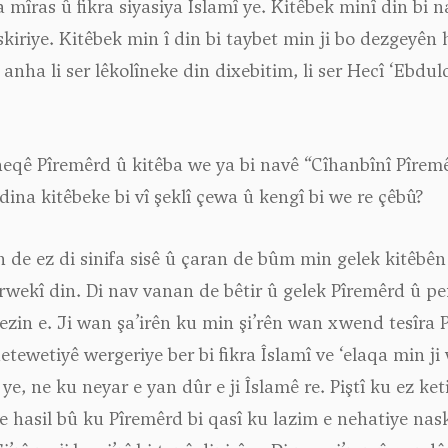
a mîras û fikra siyasiya Îslamî ye. Kitêbek minî din bi 
kiriye. Kitêbek min î din bi taybet min ji bo dezgeyên 
nha li ser lêkolîneke din dixebitim, li ser Hecî ‘Ebdu
ê Pîremêrd û kitêba we ya bi navê “Cîhanbînî Pîremêrd
dina kitêbeke bi vî şeklî çewa û kengî bi we re çêbû?
 de ez di sinifa sisê û çaran de bûm min gelek kitêbê
ekî din. Di nav vanan de bêtir û gelek Pîremêrd û pen
zin e. Ji wan şa’irên ku min şi’rên wan xwend tesîra Pî
 netewetiyê wergeriye ber bi fikra Îslamî ve ‘elaqa min j
ye, ne ku neyar e yan dûr e ji Îslamê re. Piştî ku ez ke
 hasil bû ku Pîremêrd bi qasî ku lazim e nehatiye naskir