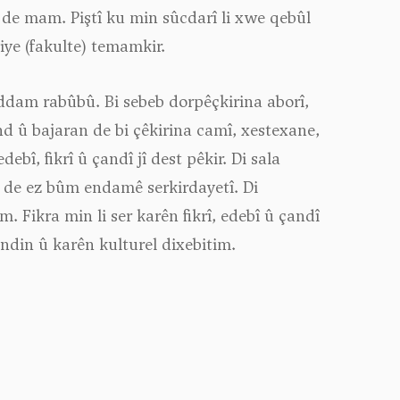
n de mam. Piştî ku min sûcdarî li xwe qebûl
ye (fakulte) temamkir.
ddam rabûbû. Bi sebeb dorpêçkirina aborî,
d û bajaran de bi çêkirina camî, xestexane,
î, fikrî û çandî jî dest pêkir. Di sala
 de ez bûm endamê serkirdayetî. Di
. Fikra min li ser karên fikrî, edebî û çandî
andin û karên kulturel dixebitim.