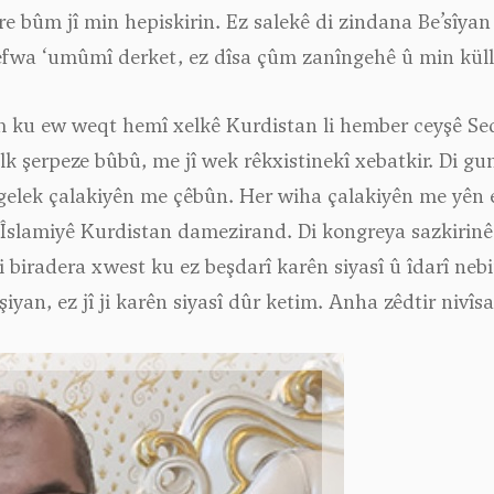
re bûm jî min hepiskirin. Ez salekê di zindana Be’sîya
‘efwa ‘umûmî derket, ez dîsa çûm zanîngehê û min külli
m ku ew weqt hemî xelkê Kurdistan li hember ceyşê Se
 şerpeze bûbû, me jî wek rêkxistinekî xebatkir. Di gun
gelek çalakiyên me çêbûn. Her wiha çalakiyên me yên edeb
Îslamiyê Kurdistan damezirand. Di kongreya sazkirinê
 biradera xwest ku ez beşdarî karên siyasî û îdarî nebim
yan, ez jî ji karên siyasî dûr ketim. Anha zêdtir nivîs