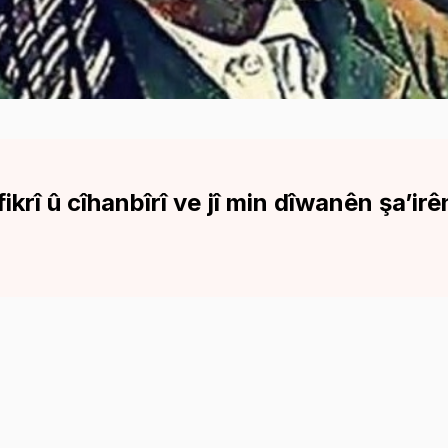
, fikrî û cîhanbîrî ve jî min dîwanên şa’