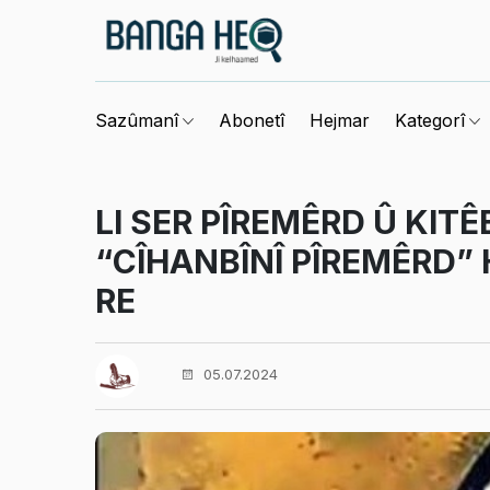
Abonetî
Hejmar
Sazûmanî
Kategorî
LI SER PÎREMÊRD Û KITÊ
“CÎHANBÎNÎ PÎREMÊRD” 
RE
05.07.2024