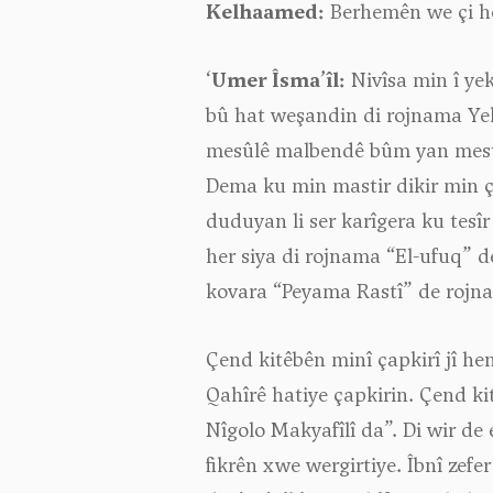
Kelhaamed:
Berhemên we çi h
‘
Umer Îsma’îl:
Nivîsa min î yek
bû hat weşandin di rojnama Yek
mesûlê malbendê bûm yan mesûlê
Dema ku min mastir dikir min çar
duduyan li ser karîgera ku tesîr
her siya di rojnama “El-ufuq” d
kovara “Peyama Rastî” de rojnama
Çend kitêbên minî çapkirî jî he
Qahîrê hatiye çapkirin. Çend ki
Nîgolo Makyafîlî da”. Di wir de
fikrên xwe wergirtiye. Îbnî zefer