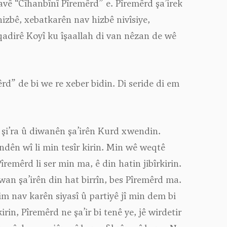
navê “Cîhanbînî Pîremêrd” e. Pîremêrd şa’irek
hizbê, xebatkarên nav hizbê nivîsiye,
lqadirê Koyî ku îşaallah di van nêzan de wê
” de bi we re xeber bidin. Di seride di em
n şi’ra û diwanên şa’irên Kurd xwendin.
dên wî li min tesîr kirin. Min wê weqtê
remêrd li ser min ma, ê din hatin jibîrkirin.
i wan şa’irên din hat birrîn, bes Pîremêrd ma.
tim nav karên siyasî û partiyê jî min dem bi
in, Pîremêrd ne şa’ir bi tenê ye, jê wirdetir